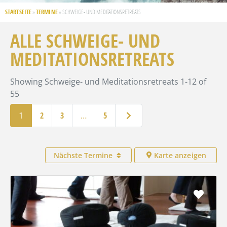
STARTSEITE
TERMINE
»
»
SCHWEIGE- UND MEDITATIONSRETREATS
ALLE SCHWEIGE- UND
MEDITATIONSRETREATS
Showing Schweige- und Meditationsretreats 1-12 of
55
Ältere Beiträge
1
2
3
…
5
Nächste Termine
Karte anzeigen
Favo