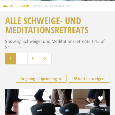
STARTSEITE
TERMINE
»
»
SCHWEIGE- UND MEDITATIONSRETREATS
ALLE SCHWEIGE- UND
MEDITATIONSRETREATS
Showing Schweige- und Meditationsretreats 1-12 of
54
Ältere Beiträge
1
…
5
Ongoing + Upcoming
Karte anzeigen
Favo