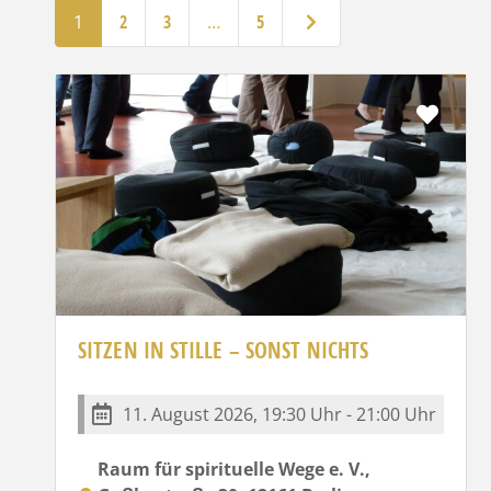
Ältere Beiträge
1
2
3
…
5
Favor
SITZEN IN STILLE – SONST NICHTS
11. August 2026, 19:30 Uhr - 21:00 Uhr
Raum für spirituelle Wege e. V.,