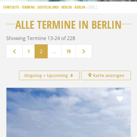
STARTSEITE
TERMINE
DEUTSCHLAND
BERLIN
BERLIN
»
»
»
»
»
SEITE 2
ALLE TERMINE IN BERLIN
Showing Termine 13-24 of 228
Neuere Beiträge
Ältere Beiträge
1
2
…
19
Ongoing + Upcoming
Karte anzeigen
Favo