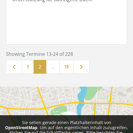
Showing Termine 13-24 of 228
Neuere Beiträge
Ältere Beiträge
1
2
…
19
Sie sehen gerade einen Platzhalterinhalt von
OpenStreetMap
. Um auf den eigentlichen Inhalt zuzugreifen,
klicken Sie auf die Schaltfläche unten. Bitte beachten Sie,