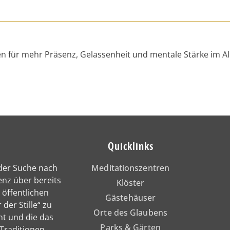
n für mehr Präsenz, Gelassenheit und mentale Stärke im All
Quicklinks
 der Suche nach
Meditationszentren
enz über bereits
Klöster
 öffentlichen
Gästehäuser
 der Stille“ zu
Orte des Glaubens
nt und die das
Parks & Gärten
 Traditionen