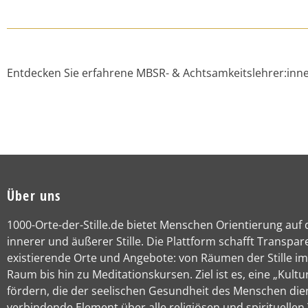
Entdecken Sie erfahrene MBSR- & Achtsamkeitslehrer:inne
Über uns
1000-Orte-der-Stille.de bietet Menschen Orientierung auf
innerer und äußerer Stille. Die Plattform schafft Transpar
existierende Orte und Angebote: von Räumen der Stille im
Raum bis hin zu Meditationskursen. Ziel ist es, eine „Kultur
fördern, die der seelischen Gesundheit des Menschen die
verbindende Element über alle religiösen und spirituellen