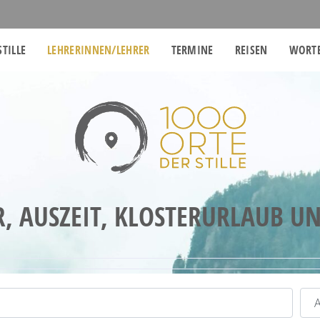
STILLE
LEHRERINNEN/LEHRER
TERMINE
REISEN
WORTE
R, AUSZEIT, KLOSTERURLAUB U
Kat