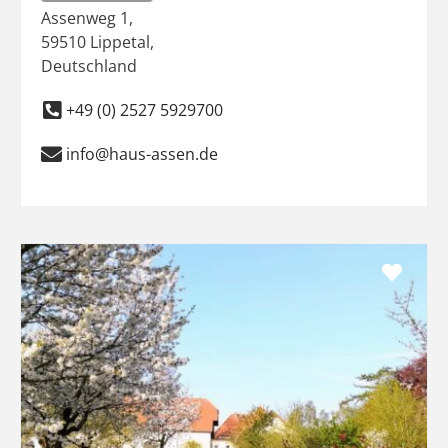
Assenweg 1
,
59510
Lippetal
,
Deutschland
+49 (0) 2527 5929700
info@haus-assen.de
Favo