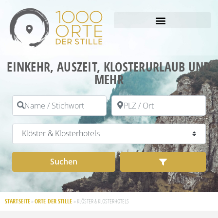
EINKEHR, AUSZEIT, KLOSTERURLAUB UND
MEHR
Name / Stichwort
PLZ / Ort
Kategorie
Suchen
Advanced Filt
Suchen
STARTSEITE
ORTE DER STILLE
»
»
KLÖSTER & KLOSTERHOTELS