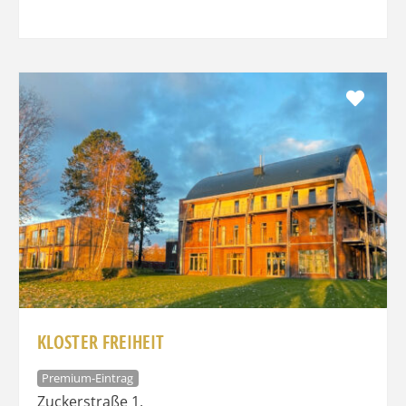
Favo
KLOSTER FREIHEIT
Premium-Eintrag
Zuckerstraße 1
,