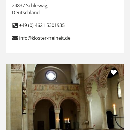
24837
Schleswig
,
Deutschland
+49 (0) 4621 5301935
info@kloster-freiheit.de
Favo