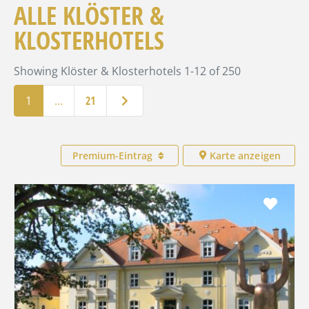
ALLE KLÖSTER &
KLOSTERHOTELS
Showing Klöster & Klosterhotels 1-12 of 250
Ältere Beiträge
1
…
21
Premium-Eintrag
Karte anzeigen
Favo