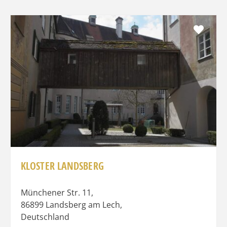
Favo
KLOSTER LANDSBERG
Münchener Str. 11
,
86899
Landsberg am Lech
,
Deutschland