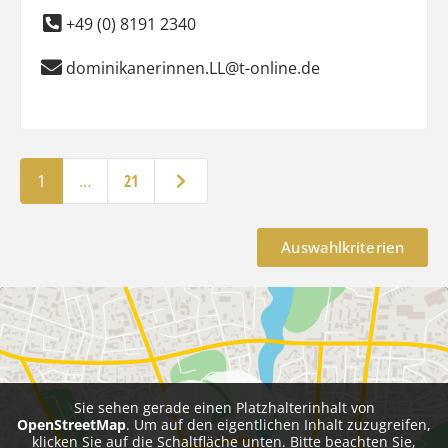
+49 (0) 8191 2340
dominikanerinnen.LL@t-online.de
Ältere Beiträge
1
…
21
Auswahlkriterien
Sie sehen gerade einen Platzhalterinhalt von
OpenStreetMap
. Um auf den eigentlichen Inhalt zuzugreifen,
klicken Sie auf die Schaltfläche unten. Bitte beachten Sie,