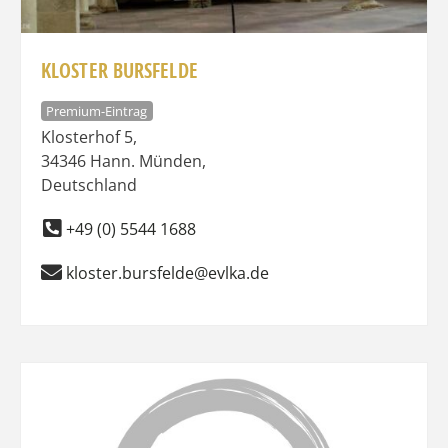
KLOSTER BURSFELDE
Premium-Eintrag
Klosterhof 5
,
34346
Hann. Münden
,
Deutschland
+49 (0) 5544 1688
kloster.bursfelde@evlka.de
Favo