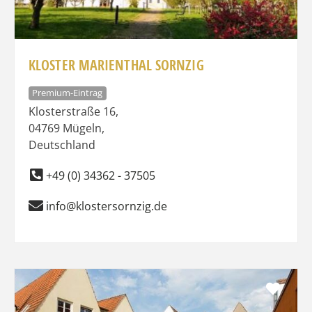
KLOSTER MARIENTHAL SORNZIG
Premium-Eintrag
Klosterstraße 16
,
04769
Mügeln
,
Deutschland
+49 (0) 34362 - 37505
info@klostersornzig.de
Favo