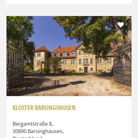
Favo
KLOSTER BARSINGHAUSEN
Bergamtstraße 8
,
30890
Barsinghausen
,