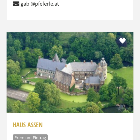
gabi@pfeferle.at
Favo
HAUS ASSEN
Premium-Eintrag