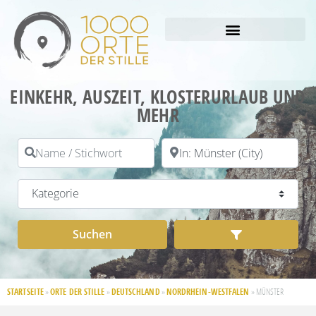
EINKEHR, AUSZEIT, KLOSTERURLAUB UND
MEHR
Name / Stichwort
PLZ / Ort
Kategorie
Suchen
Advanced Filt
Suchen
STARTSEITE
ORTE DER STILLE
DEUTSCHLAND
NORDRHEIN-WESTFALEN
»
»
»
»
MÜNSTER