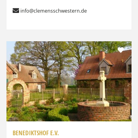
info@clemensschwestern.de
Favo
BENEDIKTSHOF E.V.