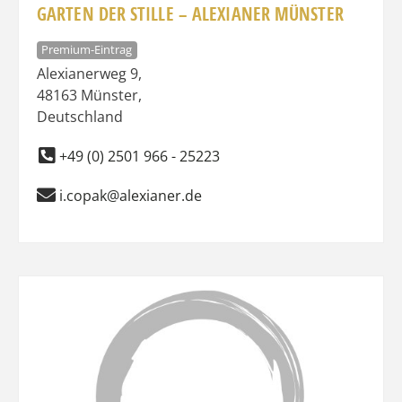
GARTEN DER STILLE – ALEXIANER MÜNSTER
Premium-Eintrag
Alexianerweg 9
,
48163
Münster
,
Deutschland
+49 (0) 2501 966 - 25223
i.copak@alexianer.de
Favo