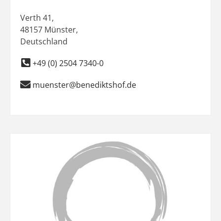
Verth 41
,
48157
Münster
,
Deutschland
+49 (0) 2504 7340-0
muenster@benediktshof.de
Favo