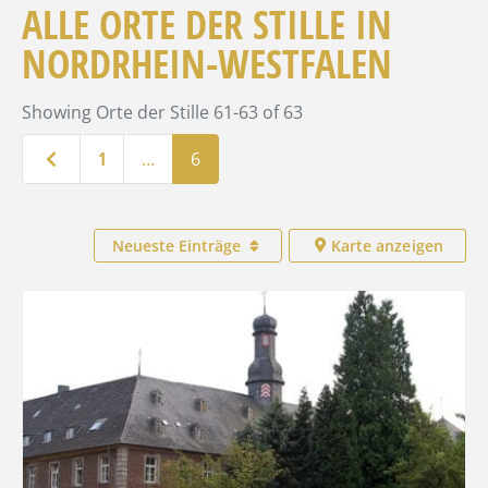
ALLE ORTE DER STILLE IN
NORDRHEIN-WESTFALEN
Showing Orte der Stille 61-63 of 63
Neuere Beiträge
1
…
6
Neueste Einträge
Karte anzeigen
Favo