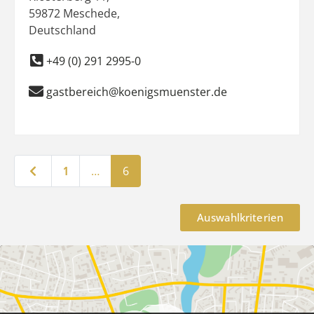
59872
Meschede
,
Deutschland
+49 (0) 291 2995-0
gastbereich@koenigsmuenster.de
Neuere Beiträge
1
…
6
Auswahlkriterien