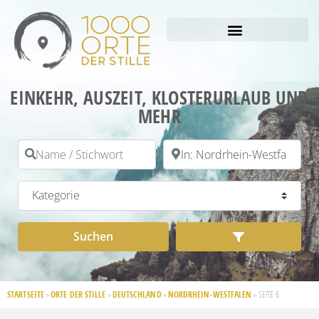
EINKEHR, AUSZEIT, KLOSTERURLAUB UND
MEHR
Name / Stichwort
PLZ / Ort
Kategorie
Suchen
Advanced Filt
Suchen
STARTSEITE
ORTE DER STILLE
DEUTSCHLAND
NORDRHEIN-WESTFALEN
»
»
»
»
SEITE 6