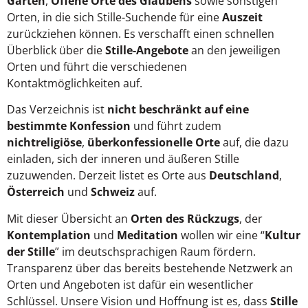
Gärten
,
Offene Orte des Glaubens
sowie sonstigen
Orten, in die sich Stille-Suchende für eine
Auszeit
zurückziehen können. Es verschafft einen schnellen
Überblick über die
Stille-Angebote
an den jeweiligen
Orten und führt die verschiedenen
Kontaktmöglichkeiten auf.
Das Verzeichnis ist
nicht beschränkt auf eine
bestimmte Konfession
und führt zudem
nichtreligiöse
,
überkonfessionelle Orte
auf, die dazu
einladen, sich der inneren und äußeren Stille
zuzuwenden. Derzeit listet es Orte aus
Deutschland
,
Österreich
und
Schweiz
auf.
Mit dieser Übersicht an
Orten des Rückzugs
, der
Kontemplation
und
Meditation
wollen wir eine “
Kultur
der Stille
” im deutschsprachigen Raum fördern.
Transparenz über das bereits bestehende Netzwerk an
Orten und Angeboten ist dafür ein wesentlicher
Schlüssel. Unsere Vision und Hoffnung ist es, dass
Stille