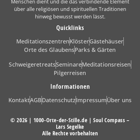
Menschen dient und die das verbindende Element
über alle religiösen und spirituellen Traditionen
hinweg bewusst werden lässt.
Quicklinks
Meditationszentren
Klöster
Gästehäuser
Orte des Glaubens
Parks & Gärten
Schweigeretreats
Seminare
Meditationsreisen
Pilgerreisen
Informationen
Kontakt
AGB
Datenschutz
Impressum
Über uns
© 2026 | 1000-Orte-der-Stille.de | Soul Compass –
Lars Segelke
Alle Rechte vorbehalten