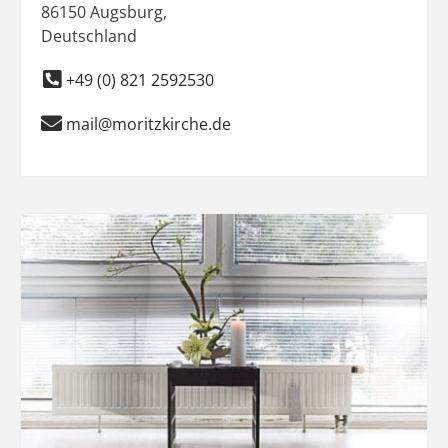
86150
Augsburg
,
Deutschland
+49 (0) 821 2592530
mail@moritzkirche.de
Favo