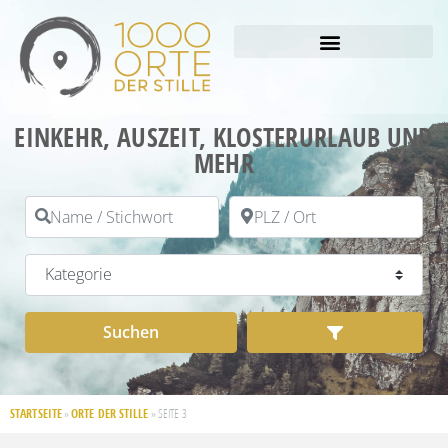
EINKEHR, AUSZEIT, KLOSTERURLAUB UND
MEHR
Name / Stichwort
PLZ / Ort
Kategorie
Suchen
Advanced Filt
Suchen
STARTSEITE
ORTE DER STILLE
»
»
SEITE 3