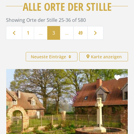
ALLE ORTE DER STILLE
Showing Orte der Stille 25-36 of 580
Neuere Beiträge
Ältere Beiträge
1
…
3
…
49
Neueste Einträge
Karte anzeigen
Favo