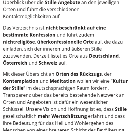
Überblick über die
Stille-Angebote
an den jeweiligen
Orten und führt die verschiedenen
Kontaktmöglichkeiten auf.
Das Verzeichnis ist
nicht beschränkt auf eine
bestimmte Konfession
und führt zudem
nichtreligiöse
,
überkonfessionelle Orte
auf, die dazu
einladen, sich der inneren und äußeren Stille
zuzuwenden. Derzeit listet es Orte aus
Deutschland
,
Österreich
und
Schweiz
auf.
Mit dieser Übersicht an
Orten des Rückzugs
, der
Kontemplation
und
Meditation
wollen wir eine “
Kultur
der Stille
” im deutschsprachigen Raum fördern.
Transparenz über das bereits bestehende Netzwerk an
Orten und Angeboten ist dafür ein wesentlicher
Schlüssel. Unsere Vision und Hoffnung ist es, dass
Stille
gesellschaftlich
mehr Wertschätzung
erfährt und dass
ihre Bedeutung für das Heil und Wohlergehen des
Menschen von einer breiteren Schicht der Bevölkerung