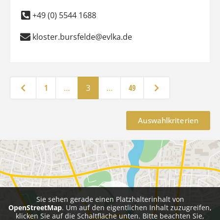
+49 (0) 5544 1688
kloster.bursfelde@evlka.de
Neuere Beiträge
Ältere Beiträge
1
…
3
…
49
Auswahlkriterien
Sie sehen gerade einen Platzhalterinhalt von
OpenStreetMap
. Um auf den eigentlichen Inhalt zuzugreifen,
klicken Sie auf die Schaltfläche unten. Bitte beachten Sie,