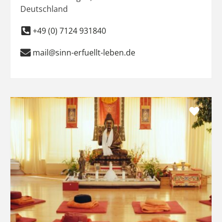
Deutschland
+49 (0) 7124 931840
mail@sinn-erfuellt-leben.de
Favo