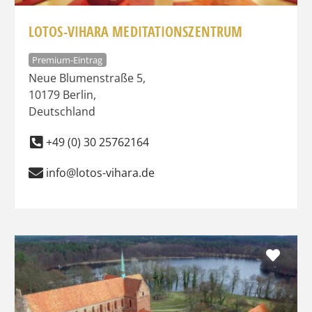
LOTOS-VIHARA MEDITATIONSZENTRUM
Premium-Eintrag
Neue Blumenstraße 5
,
10179
Berlin
,
Deutschland
+49 (0) 30 25762164
info@lotos-vihara.de
Favo