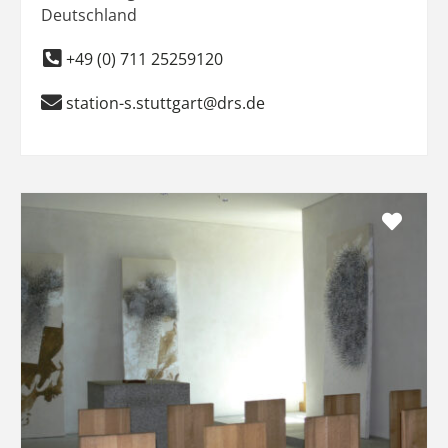
Deutschland
+49 (0) 711 25259120
station-s.stuttgart@drs.de
Favo