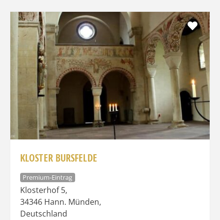
Favo
KLOSTER BURSFELDE
Premium-Eintrag
Klosterhof 5
,
34346
Hann. Münden
,
Deutschland