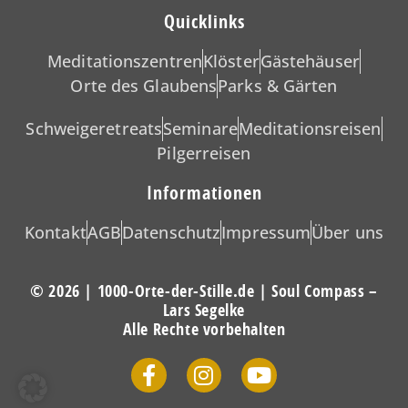
Quicklinks
Meditationszentren
Klöster
Gästehäuser
Orte des Glaubens
Parks & Gärten
Schweigeretreats
Seminare
Meditationsreisen
Pilgerreisen
Informationen
Kontakt
AGB
Datenschutz
Impressum
Über uns
© 2026 | 1000-Orte-der-Stille.de | Soul Compass –
Lars Segelke
Alle Rechte vorbehalten