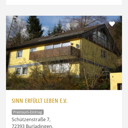
Favo
SINN ERFÜLLT LEBEN E.V.
Premium-Eintrag
Schützenstraße 7
,
72393
Burladingen
,