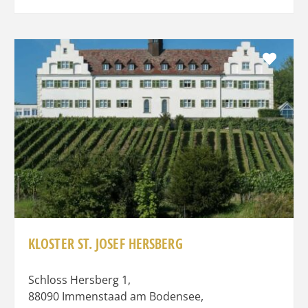
Favo
KLOSTER ST. JOSEF HERSBERG
Schloss Hersberg 1
,
88090
Immenstaad am Bodensee
,