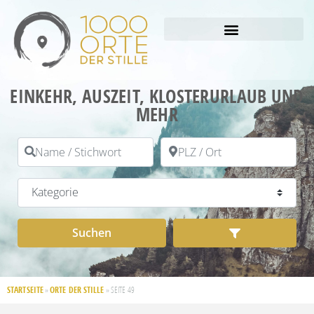
EINKEHR, AUSZEIT, KLOSTERURLAUB UND
MEHR
Name / Stichwort
PLZ / Ort
Kategorie
Suchen
Advanced Filt
Suchen
STARTSEITE
ORTE DER STILLE
»
»
SEITE 49