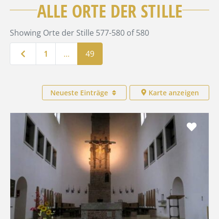
ALLE ORTE DER STILLE
Showing Orte der Stille 577-580 of 580
Neuere Beiträge
1
…
49
Neueste Einträge
Karte anzeigen
Favo