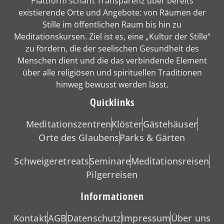
Plattform schafft Transparenz über bereits
existierende Orte und Angebote: von Räumen der
Stille im öffentlichen Raum bis hin zu
Meditationskursen. Ziel ist es, eine „Kultur der Stille“
zu fördern, die der seelischen Gesundheit des
Menschen dient und die das verbindende Element
über alle religiösen und spirituellen Traditionen
hinweg bewusst werden lässt.
Quicklinks
Meditationszentren
Klöster
Gästehäuser
Orte des Glaubens
Parks & Gärten
Schweigeretreats
Seminare
Meditationsreisen
Pilgerreisen
Informationen
Kontakt
AGB
Datenschutz
Impressum
Über uns