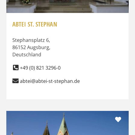
ABTEI ST. STEPHAN
Stephansplatz 6
,
86152
Augsburg
,
Deutschland
+49 (0) 821 3296-0
abtei@abtei-st-stephan.de
Favo