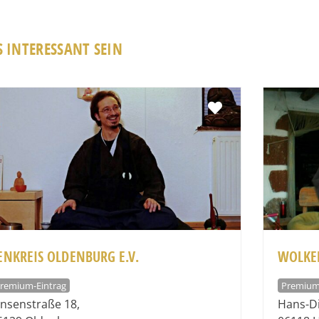
 INTERESSANT SEIN
Favorit
ENKREIS OLDENBURG E.V.
WOLKE
remium-Eintrag
Premium
insenstraße 18
,
Hans-Di