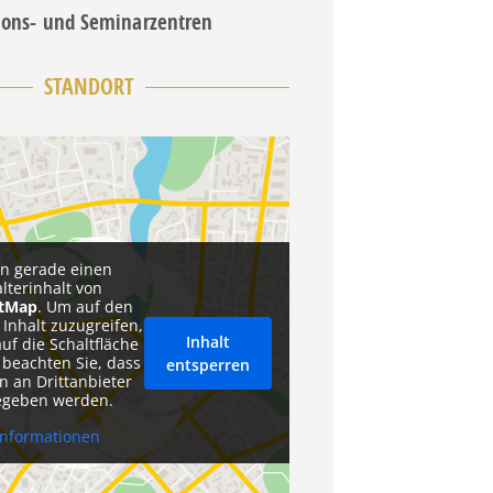
ions- und Seminarzentren
STANDORT
en gerade einen
alterinhalt von
etMap
. Um auf den
 Inhalt zuzugreifen,
Inhalt
auf die Schaltfläche
 beachten Sie, dass
entsperren
n an Drittanbieter
egeben werden.
Informationen