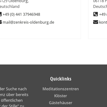
6129
Oldenburg
,
06118
H
eutschland
Deutsc
+49 (0) 441 37946948
+49 
mail@zenkreis-oldenburg.de
kon
Quicklinks
 der Suche nach
Meditationszentren
enz über bereits
Klöster
 öffentlichen
Gästehäuser
 der Stille“ zu