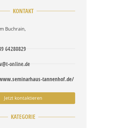
KONTAKT
m Buchrain
,
 89 64280829
w@t-online.de
/www.seminarhaus-tannenhof.de/
Jetzt kontaktieren
KATEGORIE