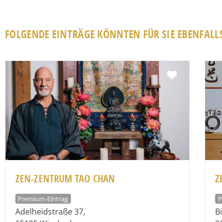
FOLGENDE EINTRÄGE KÖNNTEN FÜR SIE EBENFALLS
Favorit
ZEN-ZENTRUM TAO CHAN
Z
Premium-Eintrag
P
Adelheidstraße 37
,
B