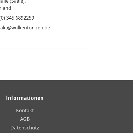
alle (Saale)
,
hland
(0) 345 6892259
takt@wolkentor-zen.de
Informationen
Kontakt
AGB
Datenschutz