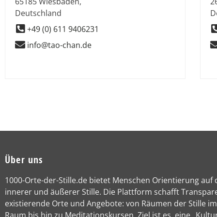
65185
Wiesbaden
,
2
Deutschland
D
+49 (0) 611 9406231
info@tao-chan.de
Über uns
1000-Orte-der-Stille.de bietet Menschen Orientierung auf
innerer und äußerer Stille. Die Plattform schafft Transpar
existierende Orte und Angebote: von Räumen der Stille im
Raum bis hin zu Meditationskursen. Ziel ist es, eine „Kultur