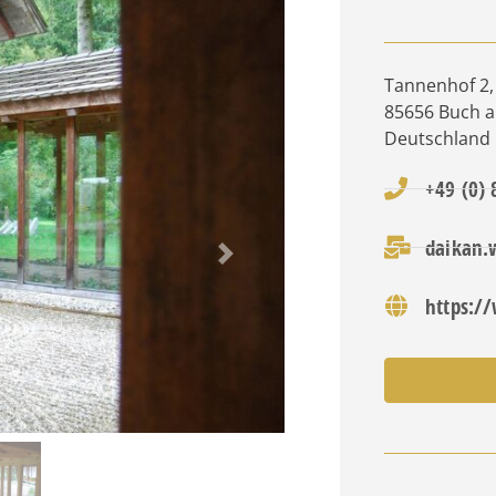
Tannenhof 2
,
85656
Buch a
Deutschland
+49 (0)
daikan.
Nächstes
https:/