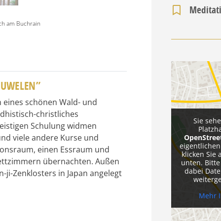
Meditat
ch am Buchrain
JUWELEN”
n eines schönen Wald- und
histisch-christliches
Sie seh
geistigen Schulung widmen
Platzh
und viele andere Kurse und
OpenStre
eigentlichen
tionsraum, einen Essraum und
klicken Sie 
bettzimmern übernachten. Außen
unten. Bitte
dabei Date
-ji-Zenklosters in Japan angelegt
weiterg
Mehr 