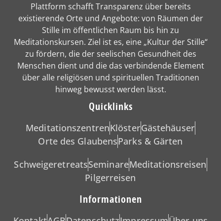
Plattform schafft Transparenz über bereits
existierende Orte und Angebote: von Räumen der
Stille im öffentlichen Raum bis hin zu
Meditationskursen. Ziel ist es, eine „Kultur der Stille“
zu fördern, die der seelischen Gesundheit des
Menschen dient und die das verbindende Element
über alle religiösen und spirituellen Traditionen
hinweg bewusst werden lässt.
Quicklinks
Meditationszentren
Klöster
Gästehäuser
Orte des Glaubens
Parks & Gärten
Schweigeretreats
Seminare
Meditationsreisen
Pilgerreisen
Informationen
Kontakt
AGB
Datenschutz
Impressum
Über uns