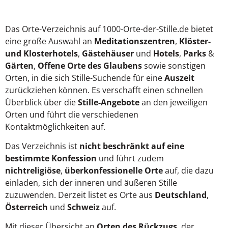
Das Orte-Verzeichnis auf 1000-Orte-der-Stille.de bietet
eine große Auswahl an
Meditationszentren
,
Klöster-
und Klosterhotels
,
Gästehäuser
und
Hotels
,
Parks
&
Gärten
,
Offene Orte des Glaubens
sowie sonstigen
Orten, in die sich Stille-Suchende für eine
Auszeit
zurückziehen können. Es verschafft einen schnellen
Überblick über die
Stille-Angebote
an den jeweiligen
Orten und führt die verschiedenen
Kontaktmöglichkeiten auf.
Das Verzeichnis ist
nicht beschränkt auf eine
bestimmte Konfession
und führt zudem
nichtreligiöse
,
überkonfessionelle Orte
auf, die dazu
einladen, sich der inneren und äußeren Stille
zuzuwenden. Derzeit listet es Orte aus
Deutschland
,
Österreich
und
Schweiz
auf.
Mit dieser Übersicht an
Orten des Rückzugs
, der