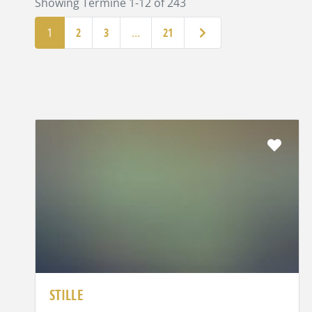
Showing Termine 1-12 of 243
Ältere Beiträge
1
2
3
…
21
Favo
STILLE