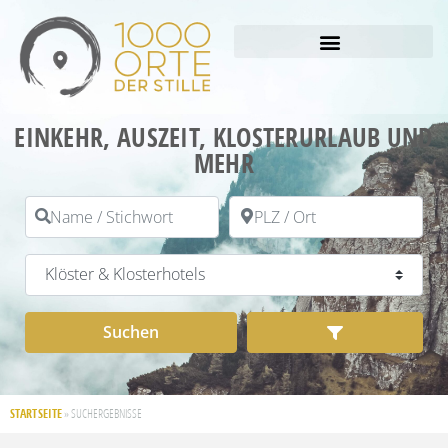
EINKEHR, AUSZEIT, KLOSTERURLAUB UND
MEHR
Name / Stichwort
PLZ / Ort
Kategorie
Suchen
Advanced Filt
Suchen
STARTSEITE
»
SUCHERGEBNISSE