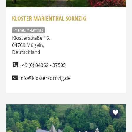
KLOSTER MARIENTHAL SORNZIG
Premium-Eintrag
Klosterstraße 16
,
04769
Mügeln
,
Deutschland
+49 (0) 34362 - 37505
info@klostersornzig.de
Favo