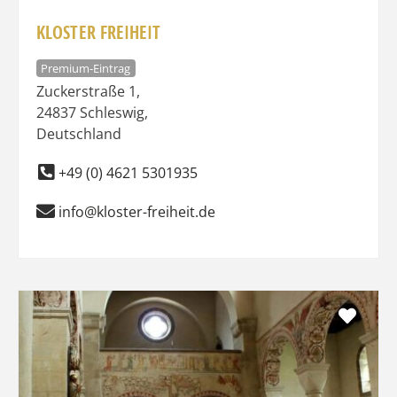
KLOSTER FREIHEIT
Premium-Eintrag
Zuckerstraße 1
,
24837
Schleswig
,
Deutschland
+49 (0) 4621 5301935
info@kloster-freiheit.de
Favo