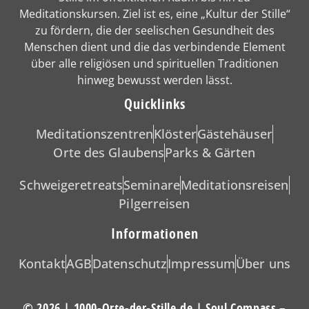
Meditationskursen. Ziel ist es, eine „Kultur der Stille“
zu fördern, die der seelischen Gesundheit des
Menschen dient und die das verbindende Element
über alle religiösen und spirituellen Traditionen
hinweg bewusst werden lässt.
Quicklinks
Meditationszentren
Klöster
Gästehäuser
Orte des Glaubens
Parks & Gärten
Schweigeretreats
Seminare
Meditationsreisen
Pilgerreisen
Informationen
Kontakt
AGB
Datenschutz
Impressum
Über uns
© 2026 | 1000-Orte-der-Stille.de | Soul Compass –