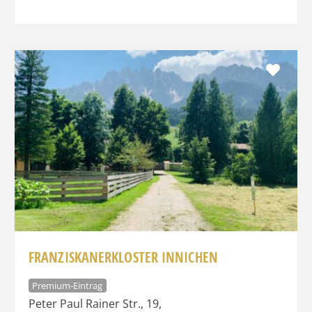
Favo
FRANZISKANERKLOSTER INNICHEN
Premium-Eintrag
Peter Paul Rainer Str., 19
,