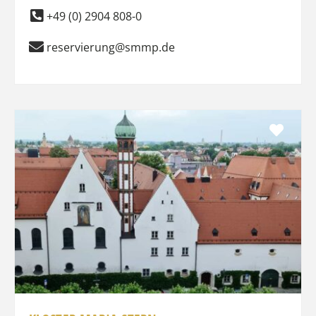
+49 (0) 2904 808-0
reservierung@smmp.de
Favo