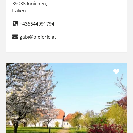
39038
Innichen
,
Italien
+436644991794
gabi@pfeferle.at
Favo