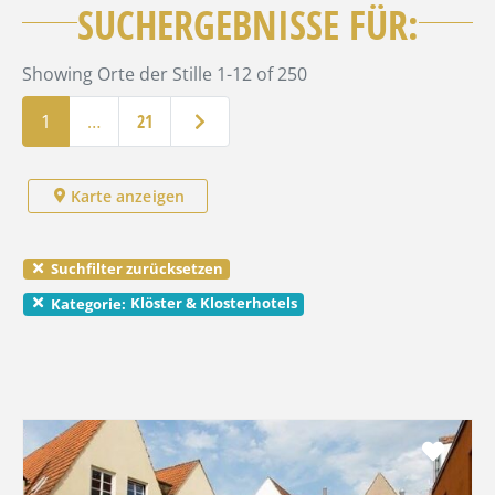
SUCHERGEBNISSE FÜR:
Showing Orte der Stille 1-12 of 250
Ältere Beiträge
1
…
21
Karte anzeigen
Suchfilter zurücksetzen
Klöster & Klosterhotels
Kategorie:
Favo