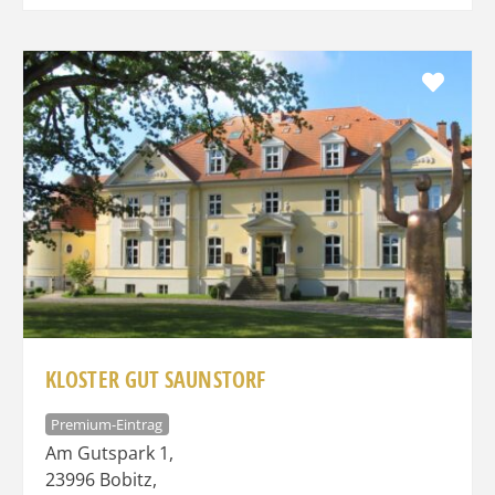
Favo
KLOSTER GUT SAUNSTORF
Premium-Eintrag
Am Gutspark 1
,
23996
Bobitz
,