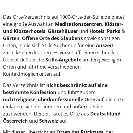
Das Orte-Verzeichnis auf 1000-Orte-der-Stille.de bietet
eine große Auswahl an
Meditationszentren
,
Klöster-
und Klosterhotels
,
Gästehäuser
und
Hotels
,
Parks
&
Gärten
,
Offene Orte des Glaubens
sowie sonstigen
Orten, in die sich Stille-Suchende für eine
Auszeit
zurückziehen können. Es verschafft einen schnellen
Überblick über die
Stille-Angebote
an den jeweiligen
Orten und führt die verschiedenen
Kontaktmöglichkeiten auf.
Das Verzeichnis ist
nicht beschränkt auf eine
bestimmte Konfession
und führt zudem
nichtreligiöse
,
überkonfessionelle Orte
auf, die dazu
einladen, sich der inneren und äußeren Stille
zuzuwenden. Derzeit listet es Orte aus
Deutschland
,
Österreich
und
Schweiz
auf.
Mit dieser Übersicht an
Orten des Rückzugs
, der