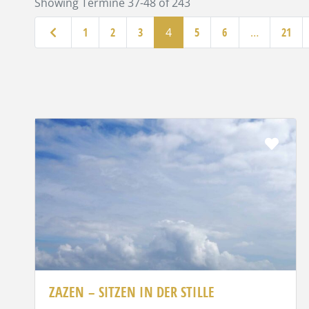
Showing Termine 37-48 of 243
Neuere Beiträge
1
2
3
4
5
6
…
21
Favo
ZAZEN – SITZEN IN DER STILLE