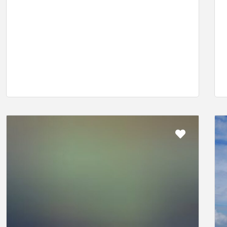
rit
Favorit