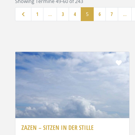
Showing Termine 49-60 of 243
Neuere Beiträge
1
…
3
4
5
6
7
…
Favo
ZAZEN – SITZEN IN DER STILLE