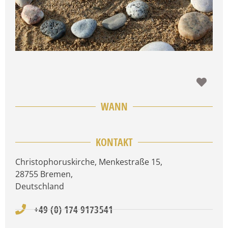
Favo
WANN
KONTAKT
Christophoruskirche, Menkestraße 15
,
28755
Bremen
,
Deutschland
+49 (0) 174 9173541