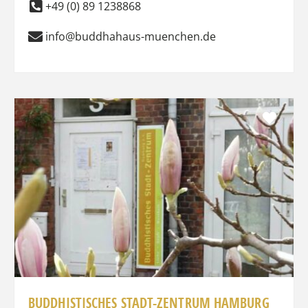
+49 (0) 89 1238868
info@buddhahaus-muenchen.de
Favo
BUDDHISTISCHES STADT-ZENTRUM HAMBURG