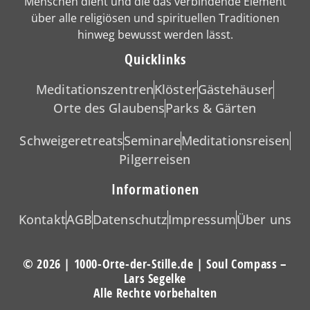
Menschen dient und die das verbindende Element
über alle religiösen und spirituellen Traditionen
hinweg bewusst werden lässt.
Quicklinks
Meditationszentren
Klöster
Gästehäuser
Orte des Glaubens
Parks & Gärten
Schweigeretreats
Seminare
Meditationsreisen
Pilgerreisen
Informationen
Kontakt
AGB
Datenschutz
Impressum
Über uns
© 2026 | 1000-Orte-der-Stille.de | Soul Compass –
Lars Segelke
Alle Rechte vorbehalten