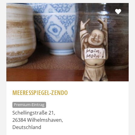
Favo
MEERESSPIEGEL-ZENDO
Premium-Eintrag
Schellingstraße 21
,
26384
Wilhelmshaven
,
Deutschland