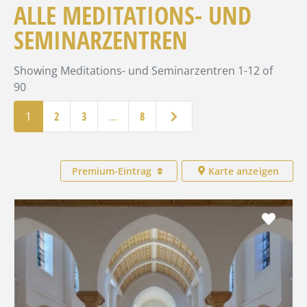
ALLE MEDITATIONS- UND
SEMINARZENTREN
Showing Meditations- und Seminarzentren 1-12 of
90
Ältere Beiträge
1
2
3
…
8
Premium-Eintrag
Karte anzeigen
Favo