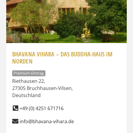
BHAVANA VIHARA – DAS BUDDHA-HAUS IM
NORDEN
Premium-Eintrag
Riethausen 22
,
27305
Bruchhausen-Vilsen
,
Deutschland
+49 (0) 4251 671716
info@bhavana-vihara.de