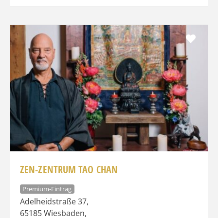
Favo
ZEN-ZENTRUM TAO CHAN
Premium-Eintrag
Adelheidstraße 37
,
65185
Wiesbaden
,