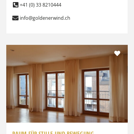
+41 (0) 33 8210444
info@goldenerwind.ch
Favo
RAUM FÜR STILLE UND BEWEGUNG