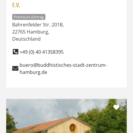
E.V.
Premium-Eintrag
Bahrenfelder Str. 201B
,
22765
Hamburg
,
Deutschland
+49 (0) 40 41358395
buero@buddhistisches-stadt-zentrum-
hamburg.de
Favo