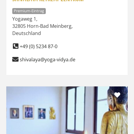
Premium-Eintrag
Yogaweg 1
,
32805
Horn-Bad Meinberg
,
Deutschland
+49 (0) 5234 87-0
shivalaya@yoga-vidya.de
Favo