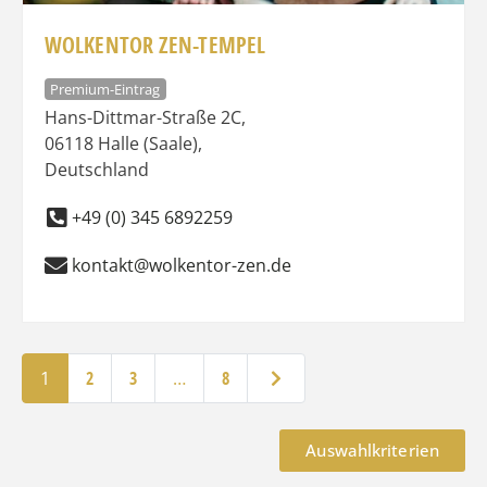
WOLKENTOR ZEN-TEMPEL
Premium-Eintrag
Hans-Dittmar-Straße 2C
,
06118
Halle (Saale)
,
Deutschland
+49 (0) 345 6892259
kontakt@wolkentor-zen.de
Ältere Beiträge
1
2
3
…
8
Auswahlkriterien