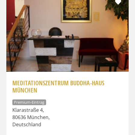
Favo
MEDITATIONSZENTRUM BUDDHA-HAUS
MÜNCHEN
Premium-Eintrag
Klarastraße 4
,
80636
München
,
Deutschland