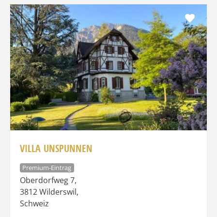
Favo
VILLA UNSPUNNEN
Premium-Eintrag
Oberdorfweg 7
,
3812
Wilderswil
,
Schweiz