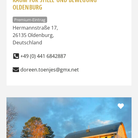
OLDENBURG
Premium-Eintrag
Hermannstraße 17
,
26135
Oldenburg
,
Deutschland
+49 (0) 441 6842887
doreen.toenjes@gmx.net
Favo