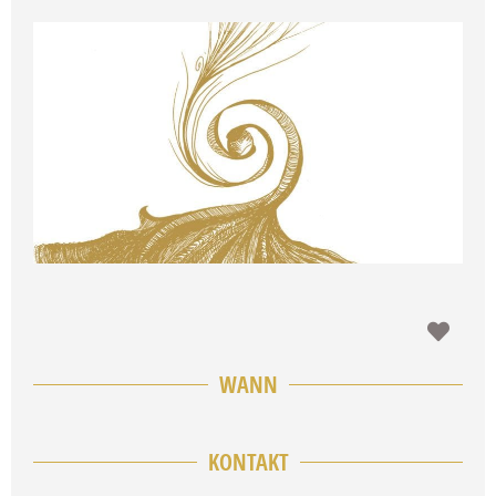
Favo
WANN
KONTAKT