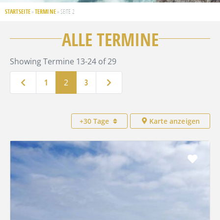
STARTSEITE
TERMINE
»
»
SEITE 2
ALLE TERMINE
Showing Termine 13-24 of 29
Neuere Beiträge
Ältere Beiträge
1
2
3
+30 Tage
Karte anzeigen
Favo