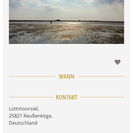
Favo
WANN
KONTAKT
Lüttmoorsiel
,
25821
Reußenköge
,
Deutschland