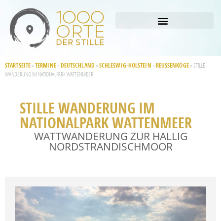
STARTSEITE
TERMINE
DEUTSCHLAND
SCHLESWIG-HOLSTEIN
REUSSENKÖGE
»
»
»
»
»
STILLE
WANDERUNG IM NATIONALPARK WATTENMEER
STILLE WANDERUNG IM
NATIONALPARK WATTENMEER
WATTWANDERUNG ZUR HALLIG
NORDSTRANDISCHMOOR