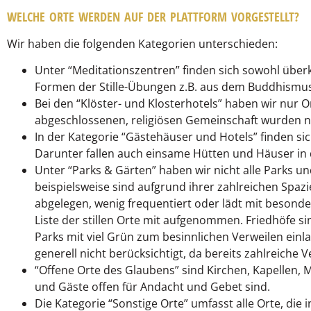
WELCHE ORTE WERDEN AUF DER PLATTFORM VORGESTELLT?
Wir haben die folgenden Kategorien unterschieden:
Unter “Meditationszentren” finden sich sowohl überko
Formen der Stille-Übungen z.B. aus dem Buddhismus
Bei den “Klöster- und Klosterhotels” haben wir nur O
abgeschlossenen, religiösen Gemeinschaft wurden ni
In der Kategorie “Gästehäuser und Hotels” finden si
Darunter fallen auch einsame Hütten und Häuser in 
Unter “Parks & Gärten” haben wir nicht alle Parks un
beispielsweise sind aufgrund ihrer zahlreichen Spazie
abgelegen, wenig frequentiert oder lädt mit besonde
Liste der stillen Orte mit aufgenommen. Friedhöfe sin
Parks mit viel Grün zum besinnlichen Verweilen einlade
generell nicht berücksichtigt, da bereits zahlreiche
“Offene Orte des Glaubens” sind Kirchen, Kapellen,
und Gäste offen für Andacht und Gebet sind.
Die Kategorie “Sonstige Orte” umfasst alle Orte, di