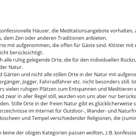
nfessionelle Häuser, die Meditationsangebote vorhalten, al
, dem Zen oder anderen Traditionen anbieten.
rte mit aufgenommen, die offen für Gäste sind. Klöster mit 
cht berücksichtigt.
ch alle ruhig gelegende Orte, die für den individuellen Rüc
der Natur.
d Gärten und nicht alle stillen Orte in der Natur mit aufge
rgänger, Jogger, Fahrradfahrer etc. nicht besonders still. I
rs vielen ruhigen Plätzen zum Entspannen und Meditieren ei
d zwar in aller Regel still, wurden von uns aber nur berücks
n. Stille Orte in der freien Natur gibt es glücklicherweise 
 Verzeichnisse im Internet für Outdoor-, Wander- und Naturfr
 Moscheen und Tempel verschiedender Religionen, die (zumin
e in keine der obigen Kategorien passen wollten, z.B. konfe