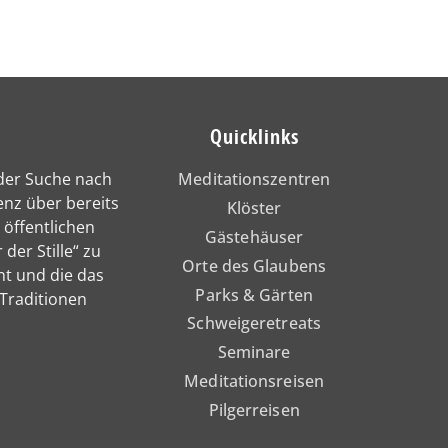
Quicklinks
 der Suche nach
Meditationszentren
enz über bereits
Klöster
 öffentlichen
Gästehäuser
 der Stille“ zu
Orte des Glaubens
nt und die das
Parks & Gärten
 Traditionen
Schweigeretreats
Seminare
Meditationsreisen
Pilgerreisen