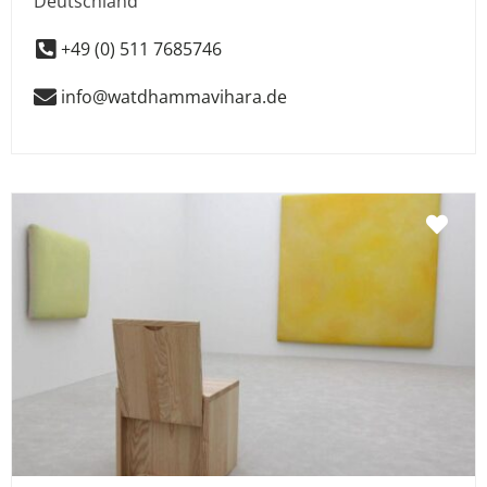
Deutschland
+49 (0) 511 7685746
info@watdhammavihara.de
Fav