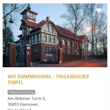
Fav
WAT DHAMMAVIHARA – THAILÄNDISCHER
TEMPEL
Premium-Eintrag
Am Ahlemer Turm 3
,
30453
Hannover
,