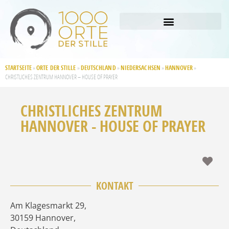
STARTSEITE
ORTE DER STILLE
DEUTSCHLAND
NIEDERSACHSEN
HANNOVER
»
»
»
»
»
CHRISTLICHES ZENTRUM HANNOVER – HOUSE OF PRAYER
CHRISTLICHES ZENTRUM
HANNOVER - HOUSE OF PRAYER
Fav
KONTAKT
Am Klagesmarkt 29
,
30159
Hannover
,