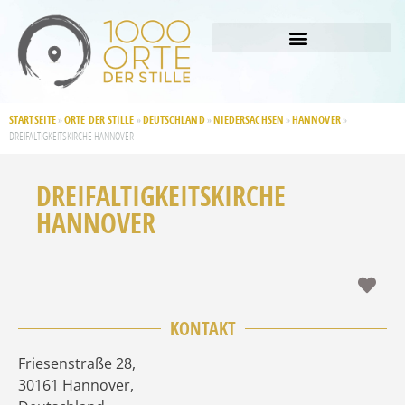
STARTSEITE
ORTE DER STILLE
DEUTSCHLAND
NIEDERSACHSEN
HANNOVER
»
»
»
»
»
DREIFALTIGKEITSKIRCHE HANNOVER
DREIFALTIGKEITSKIRCHE
HANNOVER
Fav
KONTAKT
Friesenstraße 28
,
30161
Hannover
,