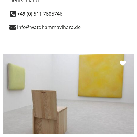
Deutschland
+49 (0) 511 7685746
info@watdhammavihara.de
Fav