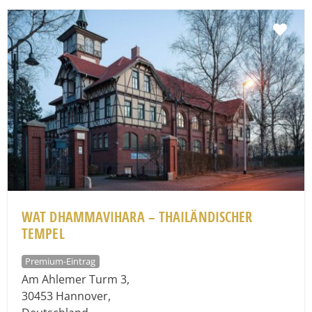
Fav
WAT DHAMMAVIHARA – THAILÄNDISCHER
TEMPEL
Premium-Eintrag
Am Ahlemer Turm 3
,
30453
Hannover
,