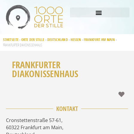
STARTSEITE
ORTE DER STILLE
DEUTSCHLAND
HESSEN
FRANKFURT AM MAIN
»
»
»
»
»
FRANKFURTER DIAKONISSENHAUS
FRANKFURTER
DIAKONISSENHAUS
Fav
KONTAKT
Cronstettenstraße 57-61
,
60322
Frankfurt am Main
,