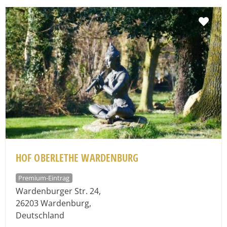
Fav
HOF OBERLETHE WARDENBURG
Premium-Eintrag
Wardenburger Str. 24
,
26203
Wardenburg
,
Deutschland