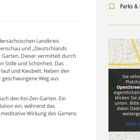
Parks &
dersächsischen Landkreis
rtenschau und „Deutschlands
 Garten. Dieser vermittelt durch
n Stille und Schönheit. Das
rlauf und Kiesbett. Neben den
Sie seh
der geschwungene Weg aus
Platzh
OpenStre
eigentlichen
klicken Sie 
auch den Koi-Zen-Garten. Ein
unten. Bitte
lation ein, während das
dabei Date
 meditative Wirkung des Gartens
weiterg
Mehr 