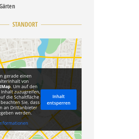
 Gärten
STANDORT
en gerade einen
alterinhalt von
etMap
. Um auf den
 Inhalt zuzugreifen,
Inhalt
auf die Schaltfläche
 beachten Sie, dass
entsperren
n an Drittanbieter
egeben werden.
Informationen