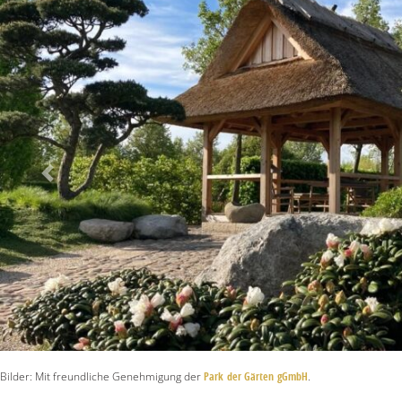
Vorheriges
Bilder: Mit freundliche Genehmigung der
Park der Gärten gGmbH
.