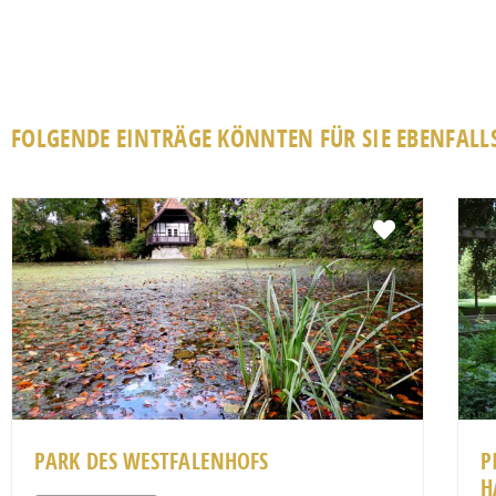
FOLGENDE EINTRÄGE KÖNNTEN FÜR SIE EBENFALLS
Favorit
PARK DES WESTFALENHOFS
P
H