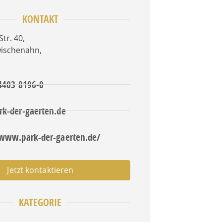
KONTAKT
tr. 40
,
wischenahn
,
 4403 8196-0
rk-der-gaerten.de
/www.park-der-gaerten.de/
Jetzt kontaktieren
KATEGORIE