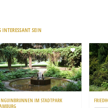
 INTERESSANT SEIN
Favorit
INGUINBRUNNEN IM STADTPARK
FRIEDH
AMBURG