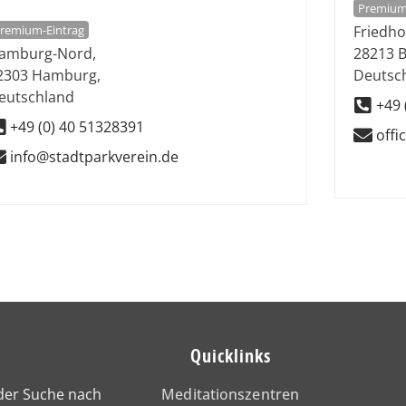
Premium
remium-Eintrag
Friedho
amburg-Nord
,
28213
2303
Hamburg
,
Deutsc
eutschland
+49 
+49 (0) 40 51328391
off
info@stadtparkverein.de
Quicklinks
 der Suche nach
Meditationszentren