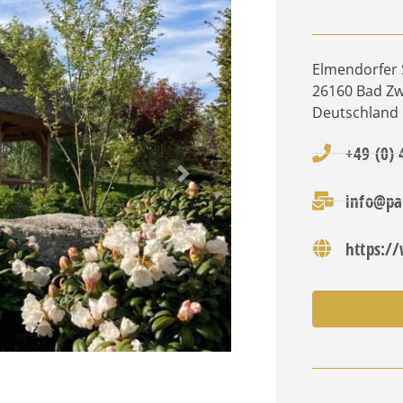
Elmendorfer S
26160
Bad Z
Deutschland
+49 (0)
Nächstes
info@pa
https:/