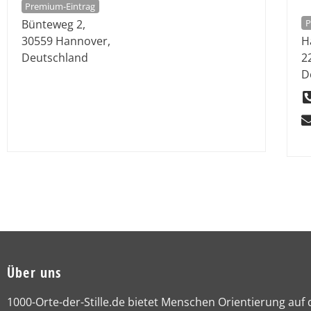
Premium-Eintrag
P
Bünteweg 2
,
30559
Hannover
,
H
Deutschland
2
D
Über uns
1000-Orte-der-Stille.de bietet Menschen Orientierung auf