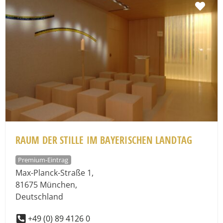
Fav
RAUM DER STILLE IM BAYERISCHEN LANDTAG
Premium-Eintrag
Max-Planck-Straße 1
,
81675
München
,
Deutschland
+49 (0) 89 4126 0