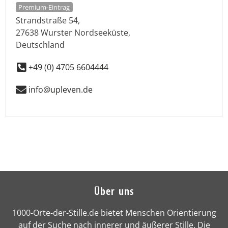
Premium-Eintrag
Strandstraße 54
,
27638
Wurster Nordseeküste
,
Deutschland
+49 (0) 4705 6604444
info@upleven.de
Über uns
1000-Orte-der-Stille.de bietet Menschen Orientierung
auf der Suche nach innerer und äußerer Stille. Die