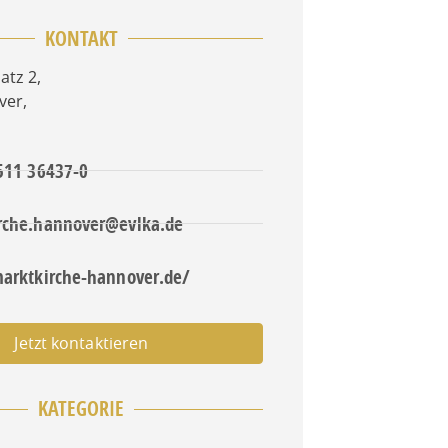
KONTAKT
latz 2
,
ver
,
 511 36437-0
rche.hannover@evlka.de
marktkirche-hannover.de/
Jetzt kontaktieren
KATEGORIE