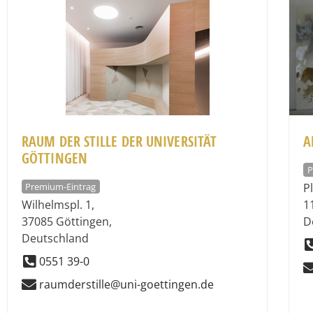
RAUM DER STILLE DER UNIVERSITÄT
A
GÖTTINGEN
P
Premium-Eintrag
P
Wilhelmspl. 1
,
1
37085
Göttingen
,
D
Deutschland
0551 39-0
raumderstille@uni-goettingen.de