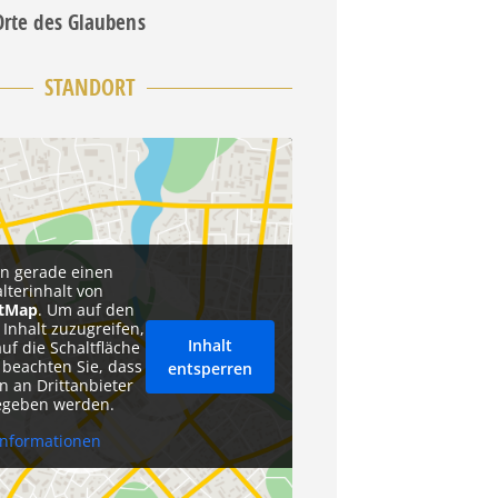
Orte des Glaubens
STANDORT
en gerade einen
alterinhalt von
etMap
. Um auf den
 Inhalt zuzugreifen,
Inhalt
auf die Schaltfläche
 beachten Sie, dass
entsperren
n an Drittanbieter
egeben werden.
Informationen