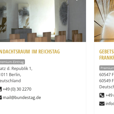
NDACHTSRAUM IM REICHSTAG
GEBET
FRANK
remium-Eintrag
Premium
latz d. Republik 1
,
1011
Berlin
,
60547 F
eutschland
60549
F
Deutsc
+49 (0) 30 2270
+49 
mail@bundestag.de
info