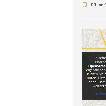
Offene 
Sie seh
Platzh
OpenStre
eigentlichen
klicken Sie 
unten. Bitte
dabei Date
weiterg
Mehr 