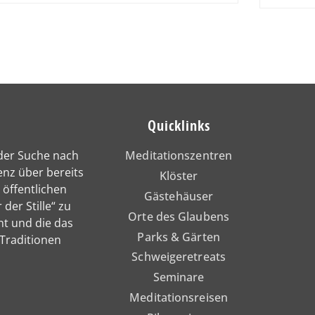
Quicklinks
 der Suche nach
Meditationszentren
enz über bereits
Klöster
 öffentlichen
Gästehäuser
 der Stille“ zu
Orte des Glaubens
nt und die das
Parks & Gärten
 Traditionen
Schweigeretreats
Seminare
Meditationsreisen