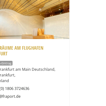
SRÄUME AM FLUGHAFEN
FURT
-Eintrag
rankfurt am Main Deutschland
,
rankfurt
,
hland
(0) 1806 3724636
@fraport.de