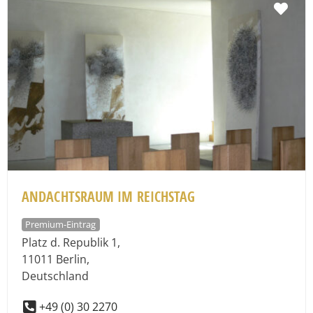
Fav
ANDACHTSRAUM IM REICHSTAG
Premium-Eintrag
Platz d. Republik 1
,
11011
Berlin
,
Deutschland
+49 (0) 30 2270