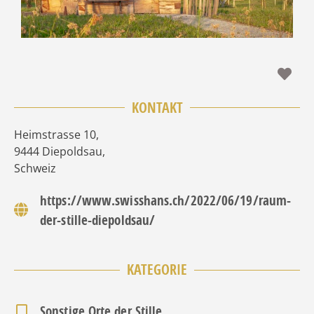
Fav
KONTAKT
Heimstrasse 10
,
9444
Diepoldsau
,
Schweiz
https://www.swisshans.ch/2022/06/19/raum-
der-stille-diepoldsau/
KATEGORIE
Sonstige Orte der Stille