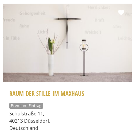
Fav
RAUM DER STILLE IM MAXHAUS
Premium-Eintrag
Schulstraße 11
,
40213
Düsseldorf
,
Deutschland