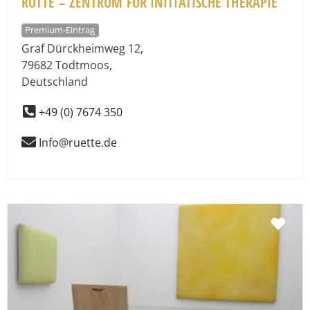
RÜTTE – ZENTRUM FÜR INITIATISCHE THERAPIE
Premium-Eintrag
Graf Dürckheimweg 12
,
79682
Todtmoos
,
Deutschland
+49 (0) 7674 350
Info@ruette.de
Fav