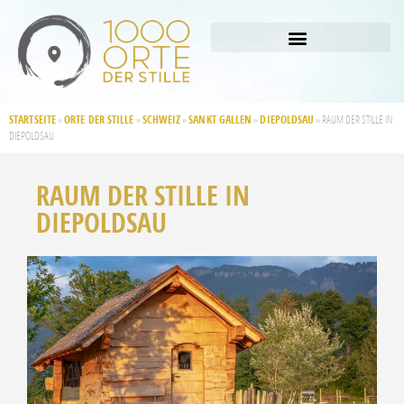
STARTSEITE
ORTE DER STILLE
SCHWEIZ
SANKT GALLEN
DIEPOLDSAU
»
»
»
»
»
RAUM DER STILLE IN
DIEPOLDSAU
RAUM DER STILLE IN
DIEPOLDSAU