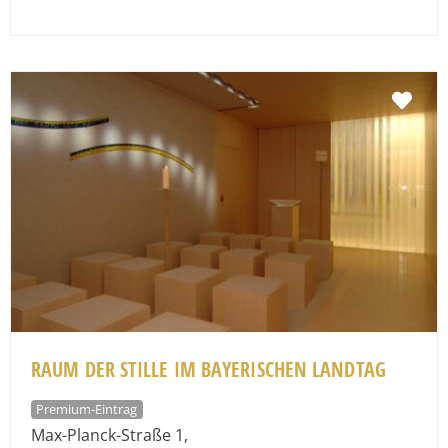
Fav
RAUM DER STILLE IM BAYERISCHEN LANDTAG
Premium-Eintrag
Max-Planck-Straße 1
,