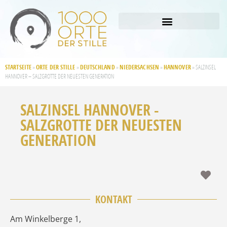
STARTSEITE
ORTE DER STILLE
DEUTSCHLAND
NIEDERSACHSEN
HANNOVER
»
»
»
»
»
SALZINSEL
HANNOVER – SALZGROTTE DER NEUESTEN GENERATION
SALZINSEL HANNOVER -
SALZGROTTE DER NEUESTEN
GENERATION
Fav
KONTAKT
Am Winkelberge 1
,