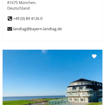
81675
München
,
Deutschland
+49 (0) 89 4126 0
landtag@bayern.landtag.de
Fav