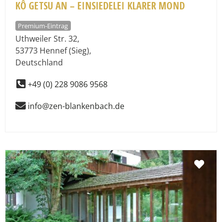
KÔ GETSU AN – EINSIEDELEI KLARER MOND
Premium-Eintrag
Uthweiler Str. 32
,
53773
Hennef (Sieg)
,
Deutschland
+49 (0) 228 9086 9568
info@zen-blankenbach.de
Fav