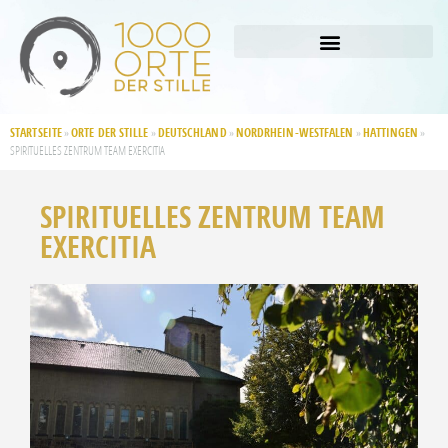
STARTSEITE
ORTE DER STILLE
DEUTSCHLAND
NORDRHEIN-WESTFALEN
HATTINGEN
»
»
»
»
»
SPIRITUELLES ZENTRUM TEAM EXERCITIA
SPIRITUELLES ZENTRUM TEAM
EXERCITIA