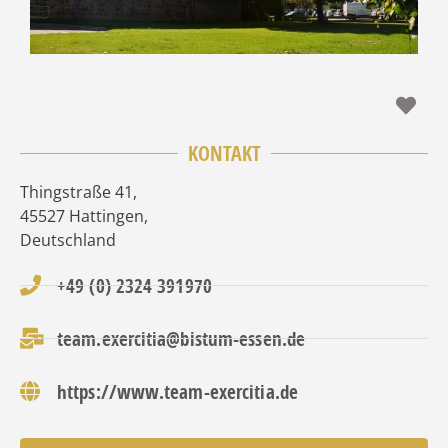
Fav
KONTAKT
Thingstraße 41
,
45527
Hattingen
,
Deutschland
+49 (0) 2324 391970
team.exercitia@bistum-essen.de
https://www.team-exercitia.de