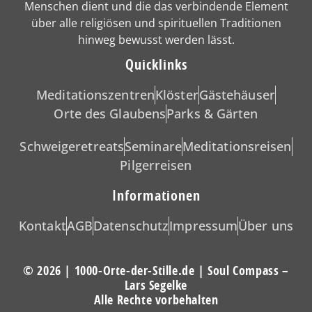
Menschen dient und die das verbindende Element
über alle religiösen und spirituellen Traditionen
hinweg bewusst werden lässt.
Quicklinks
Meditationszentren
Klöster
Gästehäuser
Orte des Glaubens
Parks & Gärten
Schweigeretreats
Seminare
Meditationsreisen
Pilgerreisen
Informationen
Kontakt
AGB
Datenschutz
Impressum
Über uns
© 2026 | 1000-Orte-der-Stille.de | Soul Compass –
Lars Segelke
Alle Rechte vorbehalten