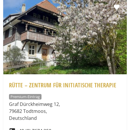
Fav
RÜTTE – ZENTRUM FÜR INITIATISCHE THERAPIE
Premium-Eintrag
Graf Dürckheimweg 12
,
79682
Todtmoos
,
Deutschland