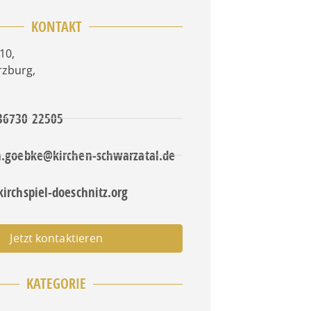
KONTAKT
 10
,
rzburg
,
 36730 22505
an.goebke@kirchen-schwarzatal.de
kirchspiel-doeschnitz.org
Jetzt kontaktieren
KATEGORIE