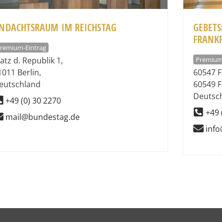
NDACHTSRAUM IM REICHSTAG
GEBET
FRANK
remium-Eintrag
Premium
latz d. Republik 1
,
1011
Berlin
,
60547 F
eutschland
60549
F
Deutsc
+49 (0) 30 2270
+49 
mail@bundestag.de
info