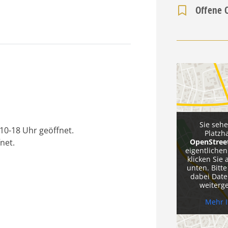
Offene 
Sie seh
10-18 Uhr geöffnet.
Platzh
net.
OpenStre
eigentlichen
klicken Sie 
unten. Bitte
dabei Date
weiterg
Mehr 