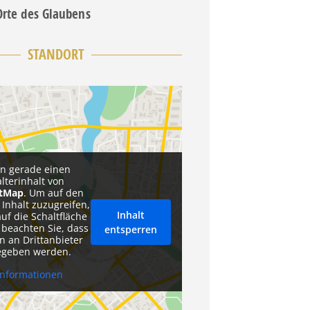
Orte des Glaubens
STANDORT
en gerade einen
alterinhalt von
etMap
. Um auf den
 Inhalt zuzugreifen,
Inhalt
auf die Schaltfläche
 beachten Sie, dass
entsperren
n an Drittanbieter
egeben werden.
Informationen