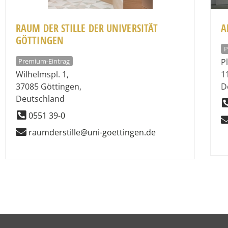
RAUM DER STILLE DER UNIVERSITÄT
A
GÖTTINGEN
P
Premium-Eintrag
P
Wilhelmspl. 1
,
1
37085
Göttingen
,
D
Deutschland
0551 39-0
raumderstille@uni-goettingen.de