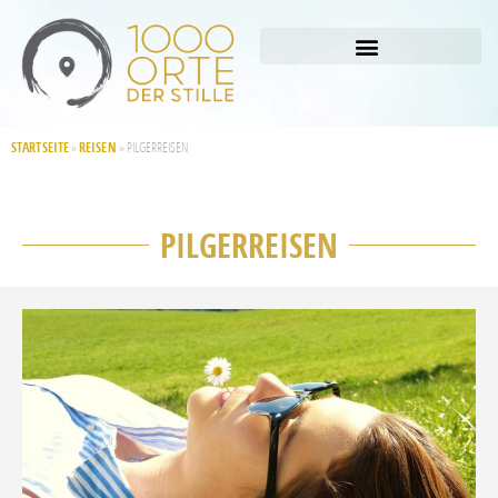
STARTSEITE
REISEN
»
»
PILGERREISEN
PILGERREISEN