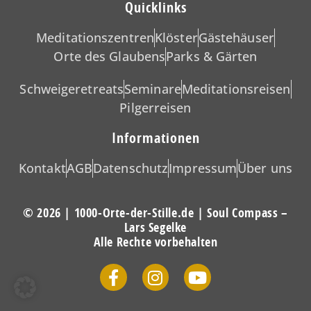
Quicklinks
Meditationszentren
Klöster
Gästehäuser
Orte des Glaubens
Parks & Gärten
Schweigeretreats
Seminare
Meditationsreisen
Pilgerreisen
Informationen
Kontakt
AGB
Datenschutz
Impressum
Über uns
© 2026 | 1000-Orte-der-Stille.de | Soul Compass –
Lars Segelke
Alle Rechte vorbehalten