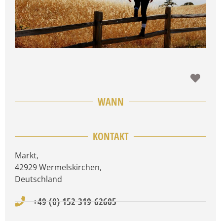
Favo
WANN
KONTAKT
Markt
,
42929
Wermelskirchen
,
Deutschland
+49 (0) 152 319 62605