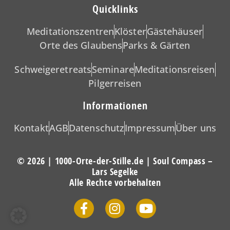
Quicklinks
Meditationszentren
Klöster
Gästehäuser
Orte des Glaubens
Parks & Gärten
Schweigeretreats
Seminare
Meditationsreisen
Pilgerreisen
Informationen
Kontakt
AGB
Datenschutz
Impressum
Über uns
© 2026 | 1000-Orte-der-Stille.de | Soul Compass –
Lars Segelke
Alle Rechte vorbehalten