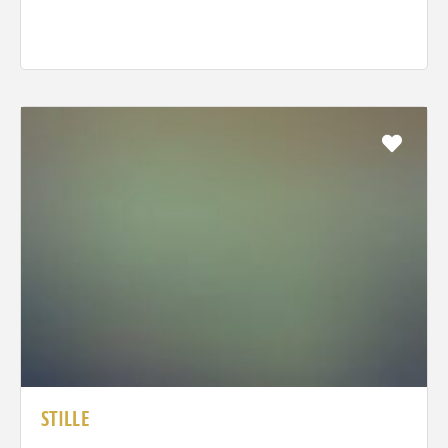
Favo
STILLE