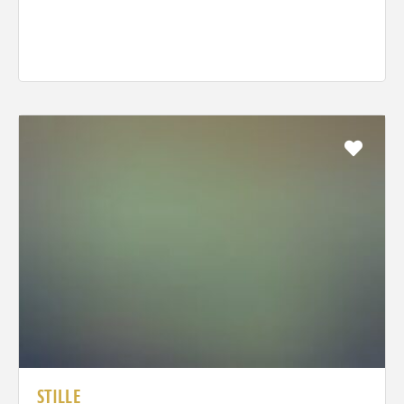
Favo
STILLE