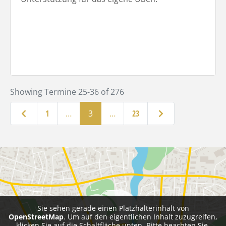
Showing Termine 25-36 of 276
Neuere Beiträge
Ältere Beiträge
1
…
3
…
23
Sie sehen gerade einen Platzhalterinhalt von
OpenStreetMap
. Um auf den eigentlichen Inhalt zuzugreifen,
klicken Sie auf die Schaltfläche unten. Bitte beachten Sie,