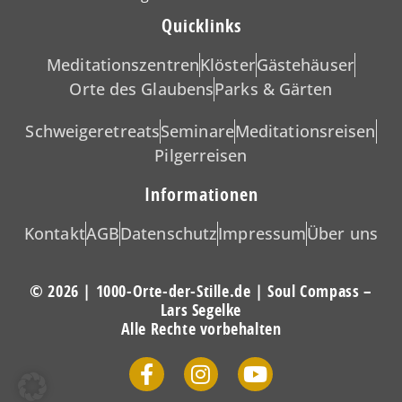
Quicklinks
Meditationszentren
Klöster
Gästehäuser
Orte des Glaubens
Parks & Gärten
Schweigeretreats
Seminare
Meditationsreisen
Pilgerreisen
Informationen
Kontakt
AGB
Datenschutz
Impressum
Über uns
© 2026 | 1000-Orte-der-Stille.de | Soul Compass –
Lars Segelke
Alle Rechte vorbehalten