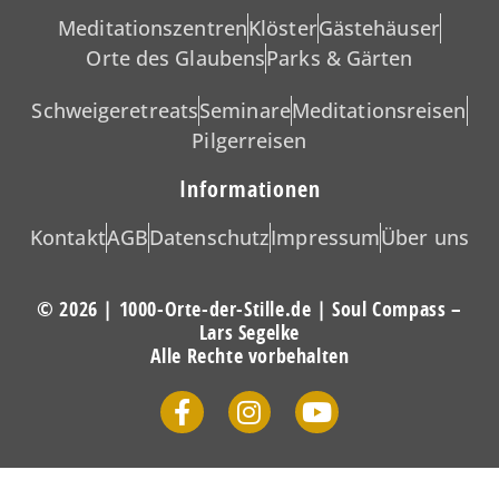
Meditationszentren
Klöster
Gästehäuser
Orte des Glaubens
Parks & Gärten
Schweigeretreats
Seminare
Meditationsreisen
Pilgerreisen
Informationen
Kontakt
AGB
Datenschutz
Impressum
Über uns
© 2026 | 1000-Orte-der-Stille.de | Soul Compass –
Lars Segelke
Alle Rechte vorbehalten