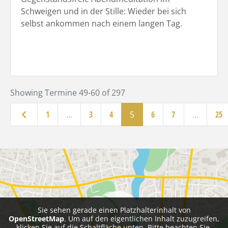
Schweigen und in der Stille: Wieder bei sich
selbst ankommen nach einem langen Tag.
Showing Termine 49-60 of 297
Neuere Beiträge
1
…
3
4
5
6
7
…
25
Sie sehen gerade einen Platzhalterinhalt von
OpenStreetMap
. Um auf den eigentlichen Inhalt zuzugreifen,
klicken Sie auf die Schaltfläche unten. Bitte beachten Sie,