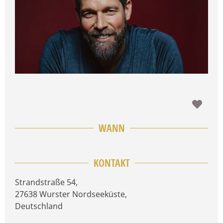
Favo
WANN
KONTAKT
Strandstraße 54
,
27638
Wurster Nordseeküste
,
Deutschland