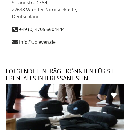
Strandstraße 54
,
27638
Wurster Nordseeküste
,
Deutschland
+49 (0) 4705 6604444
info@upleven.de
FOLGENDE EINTRÄGE KÖNNTEN FÜR SIE
EBENFALLS INTERESSANT SEIN
Favo