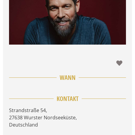
Favo
WANN
KONTAKT
Strandstraße 54
,
27638
Wurster Nordseeküste
,
Deutschland