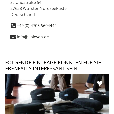
Strandstraße 54
,
27638
Wurster Nordseeküste
,
Deutschland
+49 (0) 4705 6604444
info@upleven.de
FOLGENDE EINTRÄGE KÖNNTEN FÜR SIE
EBENFALLS INTERESSANT SEIN
Favo