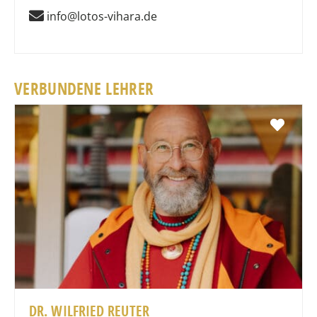
info@lotos-vihara.de
VERBUNDENE LEHRER
Favo
DR. WILFRIED REUTER