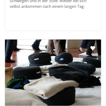
Schweigen und in der Stille: Wieder bei sich
selbst ankommen nach einem langen Tag.
Favo