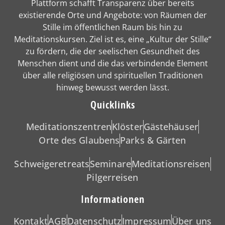
Plattform schafft Transparenz über bereits
existierende Orte und Angebote: von Räumen der
Stille im öffentlichen Raum bis hin zu
Meditationskursen. Ziel ist es, eine „Kultur der Stille“
zu fördern, die der seelischen Gesundheit des
Menschen dient und die das verbindende Element
über alle religiösen und spirituellen Traditionen
hinweg bewusst werden lässt.
Quicklinks
Meditationszentren
Klöster
Gästehäuser
Orte des Glaubens
Parks & Gärten
Schweigeretreats
Seminare
Meditationsreisen
Pilgerreisen
Informationen
Kontakt
AGB
Datenschutz
Impressum
Über uns