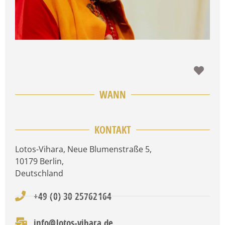
Favo
WANN
KONTAKT
Lotos-Vihara, Neue Blumenstraße 5
,
10179
Berlin
,
Deutschland
+49 (0) 30 25762164
info@lotos-vihara.de