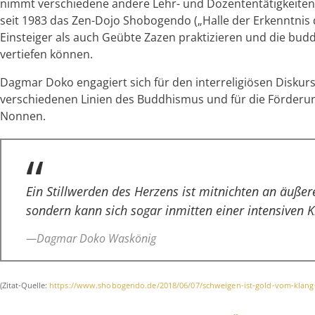
nimmt verschiedene andere Lehr- und Dozententätigkeiten wa
seit 1983 das Zen-Dojo Shobogendo („Halle der Erkenntni
Einsteiger als auch Geübte Zazen praktizieren und die bud
vertiefen können.
Dagmar Doko engagiert sich für den interreligiösen Disku
verschiedenen Linien des Buddhismus und für die Förderun
Nonnen.
Ein Stillwerden des Herzens ist mitnichten an äußer
sondern kann sich sogar inmitten einer intensiven K
—Dagmar Doko Waskönig
(Zitat-Quelle:
https://www.shobogendo.de/2018/06/07/schweigen-ist-gold-vom-klang-