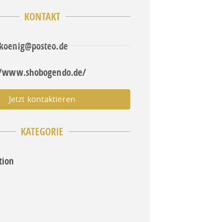
KONTAKT
koenig@posteo.de
//www.shobogendo.de/
Jetzt kontaktieren
KATEGORIE
tion