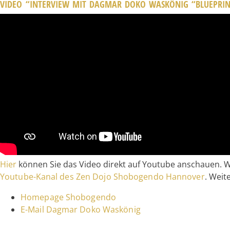
VIDEO “INTERVIEW MIT DAGMAR DOKO WASKÖNIG “BLUEPRINT
Hier
können Sie das Video direkt auf Youtube anschauen. W
Youtube-Kanal des Zen Dojo Shobogendo Hannover
. Weit
Homepage Shobogendo
E-Mail Dagmar Doko Waskönig