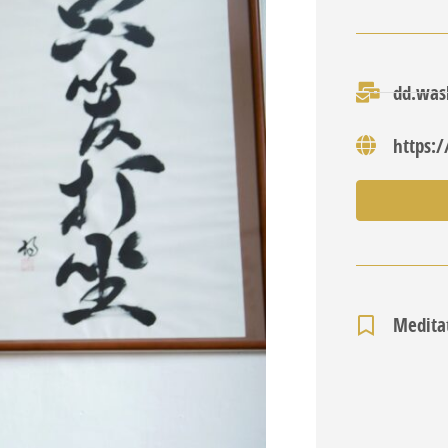
dd.was
https:
Medita