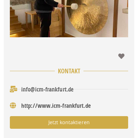
Favo
KONTAKT
info@icm-frankfurt.de
http://www.icm-frankfurt.de
Jetzt kontaktieren