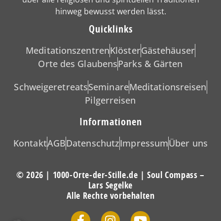
hinweg bewusst werden lässt.
Quicklinks
Meditationszentren
Klöster
Gästehäuser
Orte des Glaubens
Parks & Gärten
Schweigeretreats
Seminare
Meditationsreisen
Pilgerreisen
Informationen
Kontakt
AGB
Datenschutz
Impressum
Über uns
© 2026 | 1000-Orte-der-Stille.de | Soul Compass –
Lars Segelke
Alle Rechte vorbehalten