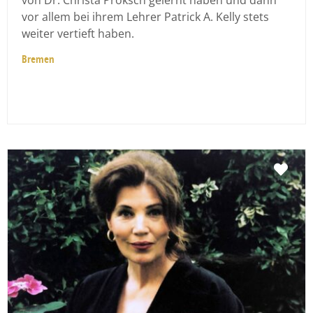
von Dr. Christa Proksch gelernt haben und dann
vor allem bei ihrem Lehrer Patrick A. Kelly stets
weiter vertieft haben.
Bremen
Fav