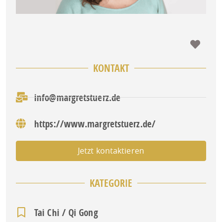
Favo
KONTAKT
info@margretstuerz.de
https://www.margretstuerz.de/
Jetzt kontaktieren
KATEGORIE
Tai Chi / Qi Gong