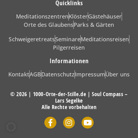
Quicklinks
Meditationszentren
Klöster
Gästehäuser
Orte des Glaubens
Parks & Gärten
Schweigeretreats
Seminare
Meditationsreisen
Pilgerreisen
Informationen
Kontakt
AGB
Datenschutz
Impressum
Über uns
© 2026 | 1000-Orte-der-Stille.de | Soul Compass –
Lars Segelke
Alle Rechte vorbehalten