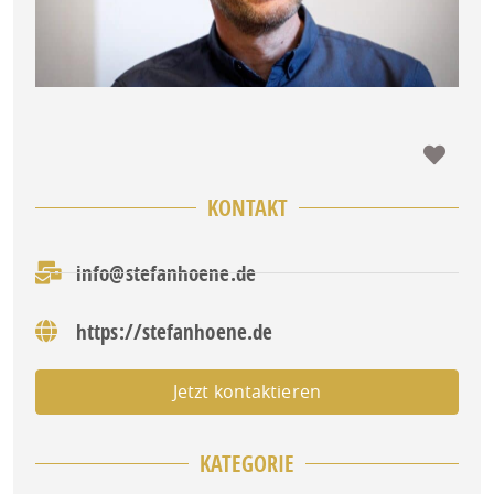
Favo
KONTAKT
info@stefanhoene.de
https://stefanhoene.de
Jetzt kontaktieren
KATEGORIE