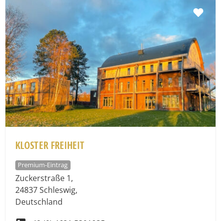
Fav
KLOSTER FREIHEIT
Premium-Eintrag
Zuckerstraße 1
,
24837
Schleswig
,
Deutschland