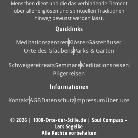
Menschen dient und die das verbindende Element
über alle religiösen und spirituellen Traditionen
hinweg bewusst werden lässt.
Quicklinks
Meditationszentren
Klöster
Gästehäuser
Orte des Glaubens
Parks & Gärten
Schweigeretreats
Seminare
Meditationsreisen
Pilgerreisen
Informationen
Kontakt
AGB
Datenschutz
Impressum
Über uns
© 2026 | 1000-Orte-der-Stille.de | Soul Compass –
Lars Segelke
Alle Rechte vorbehalten