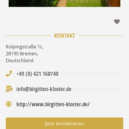
Fav
KONTAKT
Kolpingstraße 1c
,
28195
Bremen
,
Deutschland
+49 (0) 421 168740
info@birgitten-kloster.de
http://www.birgitten-kloster.de/
Jetzt kontaktieren