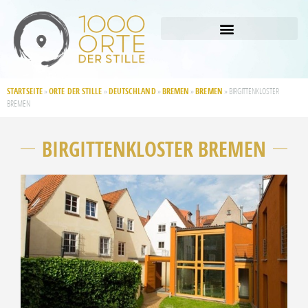
STARTSEITE
ORTE DER STILLE
DEUTSCHLAND
BREMEN
BREMEN
»
»
»
»
»
BIRGITTENKLOSTER
BREMEN
BIRGITTENKLOSTER BREMEN