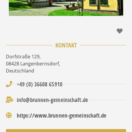
Fav
KONTAKT
Dorfstraße 129
,
08428
Langenbernsdorf
,
Deutschland
+49 (0) 36608 65910
info@brunnen-gemeinschaft.de
https://www.brunnen-gemeinschaft.de