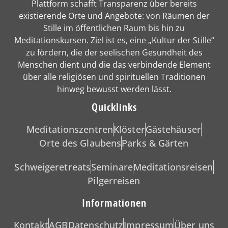
Plattform schafft Transparenz über bereits
existierende Orte und Angebote: von Räumen der
Stille im öffentlichen Raum bis hin zu
Meditationskursen. Ziel ist es, eine „Kultur der Stille“
zu fördern, die der seelischen Gesundheit des
Menschen dient und die das verbindende Element
über alle religiösen und spirituellen Traditionen
hinweg bewusst werden lässt.
Quicklinks
Meditationszentren
Klöster
Gästehäuser
Orte des Glaubens
Parks & Gärten
Schweigeretreats
Seminare
Meditationsreisen
Pilgerreisen
Informationen
Kontakt
AGB
Datenschutz
Impressum
Über uns