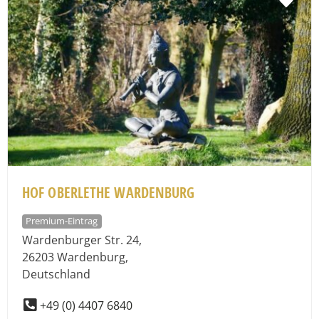
Fav
HOF OBERLETHE WARDENBURG
Premium-Eintrag
Wardenburger Str. 24
,
26203
Wardenburg
,
Deutschland
+49 (0) 4407 6840