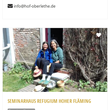
info@hof-oberlethe.de
Fav
SEMINARHAUS REFUGIUM HOHER FLÄMING