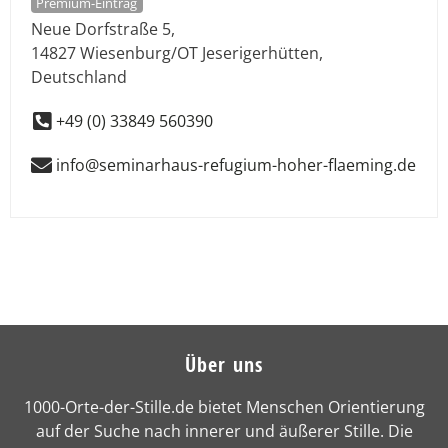
Premium-Eintrag
Neue Dorfstraße 5
,
14827
Wiesenburg/OT Jeserigerhütten
,
Deutschland
+49 (0) 33849 560390
info@seminarhaus-refugium-hoher-flaeming.de
Über uns
1000-Orte-der-Stille.de bietet Menschen Orientierung
auf der Suche nach innerer und äußerer Stille. Die