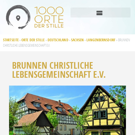
STARTSEITE
ORTE DER STILLE
DEUTSCHLAND
SACHSEN
LANGENBERNSDORF
»
»
»
»
»
BRUNNEN
CHRISTLICHE LEBENSGEMEINSCHAFT E.V.
BRUNNEN CHRISTLICHE
LEBENSGEMEINSCHAFT E.V.