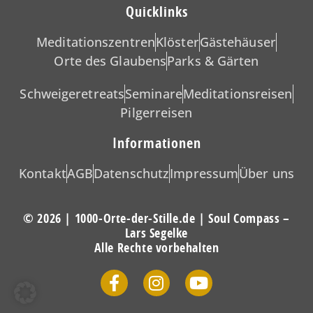
Quicklinks
Meditationszentren
Klöster
Gästehäuser
Orte des Glaubens
Parks & Gärten
Schweigeretreats
Seminare
Meditationsreisen
Pilgerreisen
Informationen
Kontakt
AGB
Datenschutz
Impressum
Über uns
© 2026 | 1000-Orte-der-Stille.de | Soul Compass –
Lars Segelke
Alle Rechte vorbehalten