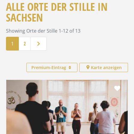
ALLE ORTE DER STILLE IN
SACHSEN
Showing Orte der Stille 1-12 of 13
Ältere Beiträge
1
2
Premium-Eintrag
Karte anzeigen
Favo