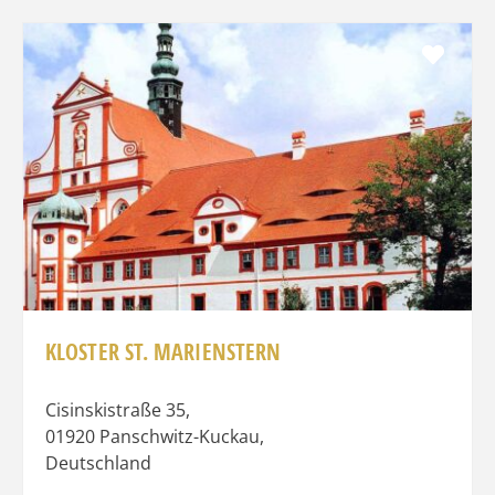
Favo
KLOSTER ST. MARIENSTERN
Cisinskistraße 35
,
01920
Panschwitz-Kuckau
,
Deutschland