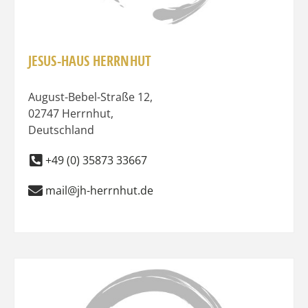
JESUS-HAUS HERRNHUT
August-Bebel-Straße 12
,
02747
Herrnhut
,
Deutschland
+49 (0) 35873 33667
mail@jh-herrnhut.de
Favo