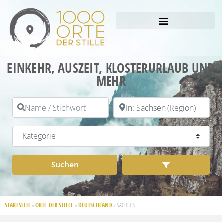
EINKEHR, AUSZEIT, KLOSTERURLAUB UND
MEHR
Name / Stichwort
PLZ / Ort
Kategorie
Suchen
Advanced Filt
Suchen
STARTSEITE
ORTE DER STILLE
DEUTSCHLAND
»
»
»
SACHSEN