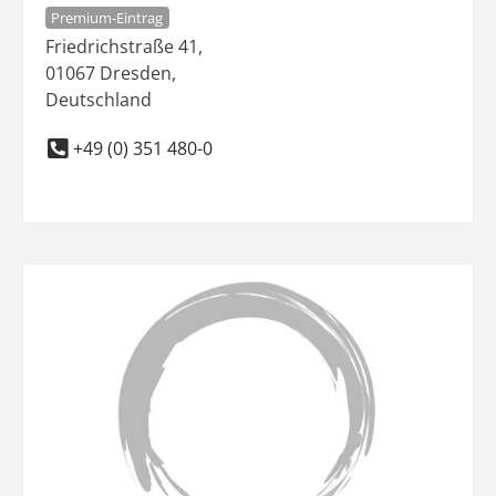
Premium-Eintrag
Friedrichstraße 41
,
01067
Dresden
,
Deutschland
+49 (0) 351 480-0
Favo