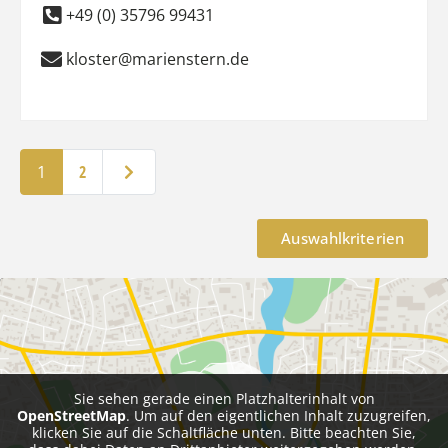
+49 (0) 35796 99431
kloster@marienstern.de
Ältere Beiträge
1
2
Auswahlkriterien
Sie sehen gerade einen Platzhalterinhalt von
OpenStreetMap
. Um auf den eigentlichen Inhalt zuzugreifen,
klicken Sie auf die Schaltfläche unten. Bitte beachten Sie,