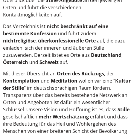
Überblick über die
Stille-Angebote
an den jeweiligen
Orten und führt die verschiedenen
Kontaktmöglichkeiten auf.
Das Verzeichnis ist
nicht beschränkt auf eine
bestimmte Konfession
und führt zudem
nichtreligiöse
,
überkonfessionelle Orte
auf, die dazu
einladen, sich der inneren und äußeren Stille
zuzuwenden. Derzeit listet es Orte aus
Deutschland
,
Österreich
und
Schweiz
auf.
Mit dieser Übersicht an
Orten des Rückzugs
, der
Kontemplation
und
Meditation
wollen wir eine “
Kultur
der Stille
” im deutschsprachigen Raum fördern.
Transparenz über das bereits bestehende Netzwerk an
Orten und Angeboten ist dafür ein wesentlicher
Schlüssel. Unsere Vision und Hoffnung ist es, dass
Stille
gesellschaftlich
mehr Wertschätzung
erfährt und dass
ihre Bedeutung für das Heil und Wohlergehen des
Menschen von einer breiteren Schicht der Bevölkerung