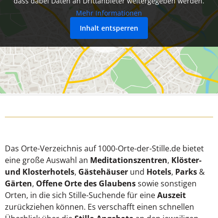
dass dabei Daten an Drittanbieter weitergegeben werden.
Mehr Informationen
Inhalt entsperren
Das Orte-Verzeichnis auf 1000-Orte-der-Stille.de bietet
eine große Auswahl an
Meditationszentren
,
Klöster-
und Klosterhotels
,
Gästehäuser
und
Hotels
,
Parks
&
Gärten
,
Offene Orte des Glaubens
sowie sonstigen
Orten, in die sich Stille-Suchende für eine
Auszeit
zurückziehen können. Es verschafft einen schnellen