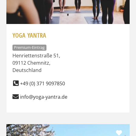
YOGA YANTRA
Premium-Eintrag
Henriettenstraße 51
,
09112
Chemnitz
,
Deutschland
+49 (0) 371 9097850
info@yoga-yantra.de
Favo