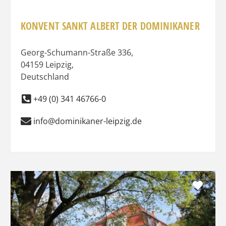
KONVENT SANKT ALBERT DER DOMINIKANER
Georg-Schumann-Straße 336
,
04159
Leipzig
,
Deutschland
+49 (0) 341 46766-0
info@dominikaner-leipzig.de
Favo